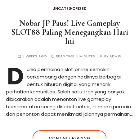
UNCATEGORIZED
Nobar JP Paus! Live Gameplay
SLOT88 Paling Menegangkan Hari
Ini
3 WEEKS AGO
READ TIME:
3 MINUTES
BY
ADMIN
D
unia permainan slot online semakin
berkembang dengan hadirnya berbagai
bentuk hiburan digital yang menarik
perhatian komunitas. Salah satu tren yang banyak
dibicarakan adalah menonton live gameplay
bersama atau sering disebut nobar, di mana pemain
dan penonton dapat menikmati jalannya permainan…
CONTINUE READING