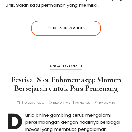
unik. Salah satu permainan yang memiliki…
CONTINUE READING
UNCATEGORIZED
Festival Slot Pohonemas33: Momen
Bersejarah untuk Para Pemenang
3 WEEKS AGO
READ TIME:
3 MINUTES
BY
ADMIN
D
unia online gambling terus mengalami
perkembangan dengan hadirnya berbagai
inovasi yang membuat pengalaman