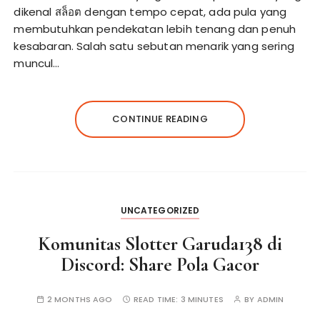
dikenal สล็อต dengan tempo cepat, ada pula yang
membutuhkan pendekatan lebih tenang dan penuh
kesabaran. Salah satu sebutan menarik yang sering
muncul…
CONTINUE READING
UNCATEGORIZED
Komunitas Slotter Garuda138 di
Discord: Share Pola Gacor
2 MONTHS AGO
READ TIME:
3 MINUTES
BY
ADMIN