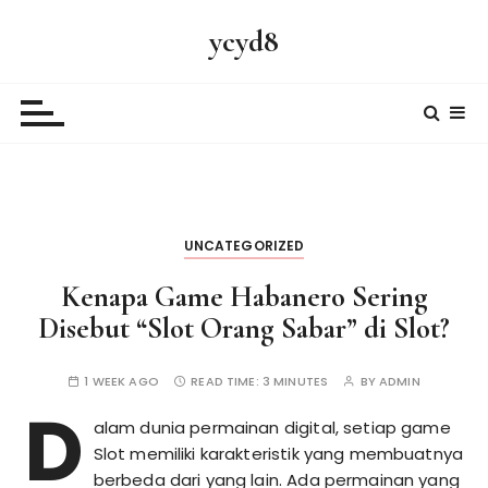
S
ycyd8
k
i
p
t
o
c
o
n
UNCATEGORIZED
t
e
Kenapa Game Habanero Sering
n
Disebut “Slot Orang Sabar” di Slot?
t
1 WEEK AGO
READ TIME:
3 MINUTES
BY
ADMIN
D
alam dunia permainan digital, setiap game
Slot memiliki karakteristik yang membuatnya
berbeda dari yang lain. Ada permainan yang