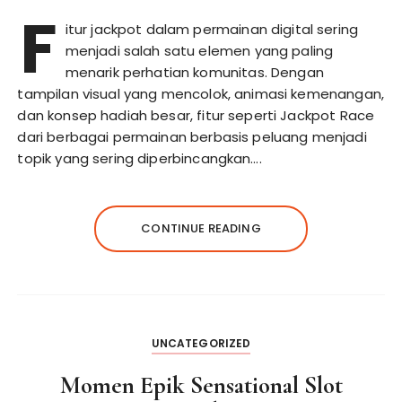
F
itur jackpot dalam permainan digital sering
menjadi salah satu elemen yang paling
menarik perhatian komunitas. Dengan
tampilan visual yang mencolok, animasi kemenangan,
dan konsep hadiah besar, fitur seperti Jackpot Race
dari berbagai permainan berbasis peluang menjadi
topik yang sering diperbincangkan….
CONTINUE READING
UNCATEGORIZED
Momen Epik Sensational Slot