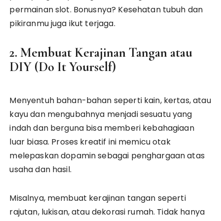
permainan slot. Bonusnya? Kesehatan tubuh dan
pikiranmu juga ikut terjaga.
2. Membuat Kerajinan Tangan atau
DIY (Do It Yourself)
Menyentuh bahan-bahan seperti kain, kertas, atau
kayu dan mengubahnya menjadi sesuatu yang
indah dan berguna bisa memberi kebahagiaan
luar biasa. Proses kreatif ini memicu otak
melepaskan dopamin sebagai penghargaan atas
usaha dan hasil.
Misalnya, membuat kerajinan tangan seperti
rajutan, lukisan, atau dekorasi rumah. Tidak hanya