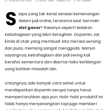
10 MONTHS AGO
READ TIME:
3 MINUTES
BY
ADMIN
S
iapa yang tak kenal sensasi kemenangan
dalam judi online, terutama saat bermain
slot gacor
? Rasanya seperti ledakan
kebahagiaan yang bikin ketagihan. Dopamin, zat
kimia di otak yang membuat kita merasa senang
dan puas, memang sangat menggoda. Namun
sayangnya, kebahagiaan dari judi sering kali
bersifat sementara dan disertai risiko kehilangan
uang bahkan masalah lain.
Untungnya, ada banyak cara sehat untuk
mendapatkan dopamin serupa tanpa harus
mempertaruhkan apa pun. Hobi-hobi produktif ini
tidak hanya menyenangkan tapi juga memberi