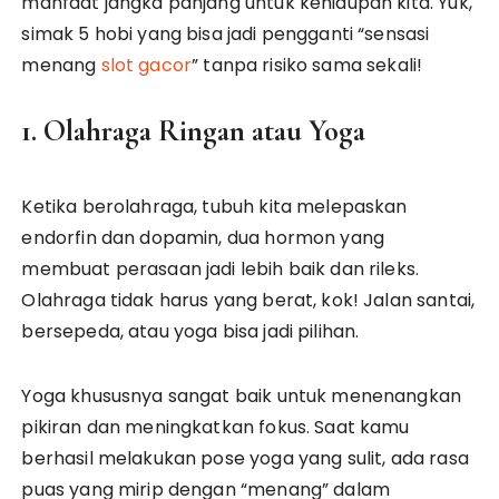
manfaat jangka panjang untuk kehidupan kita. Yuk,
simak 5 hobi yang bisa jadi pengganti “sensasi
menang
slot gacor
” tanpa risiko sama sekali!
1. Olahraga Ringan atau Yoga
Ketika berolahraga, tubuh kita melepaskan
endorfin dan dopamin, dua hormon yang
membuat perasaan jadi lebih baik dan rileks.
Olahraga tidak harus yang berat, kok! Jalan santai,
bersepeda, atau yoga bisa jadi pilihan.
Yoga khususnya sangat baik untuk menenangkan
pikiran dan meningkatkan fokus. Saat kamu
berhasil melakukan pose yoga yang sulit, ada rasa
puas yang mirip dengan “menang” dalam