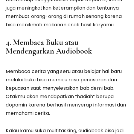
juga meningkatkan keterampilan dan tentunya
membuat orang-orang di rumah senang karena
bisa menikmati makanan enak hasil karyamu.
4. Membaca Buku atau
Mendengarkan Audiobook
Membaca cerita yang seru atau belajar hal baru
melalui buku bisa memicu rasa penasaran dan
kepuasan saat menyelesaikan bab demi bab.
Otakmu akan mendapatkan “hadiah” berupa
dopamin karena berhasil menyerap informasi dan
memahami cerita.
Kalau kamu suka multitasking, audiobook bisa jadi