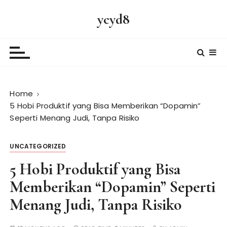
S
ycyd8
k
i
p
t
o
c
Home
o
5 Hobi Produktif yang Bisa Memberikan “Dopamin”
n
Seperti Menang Judi, Tanpa Risiko
t
e
n
UNCATEGORIZED
t
5 Hobi Produktif yang Bisa
Memberikan “Dopamin” Seperti
Menang Judi, Tanpa Risiko