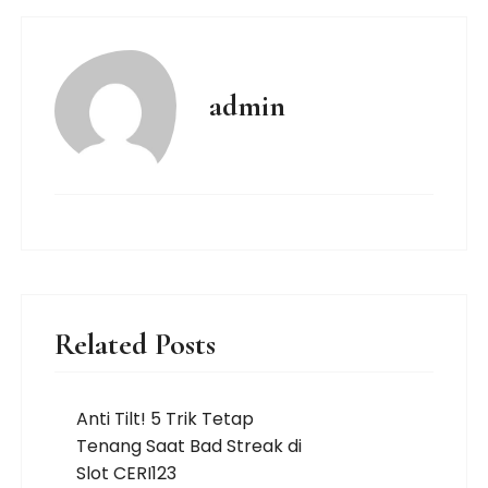
admin
Related Posts
Anti Tilt! 5 Trik Tetap
Tenang Saat Bad Streak di
Slot CERI123