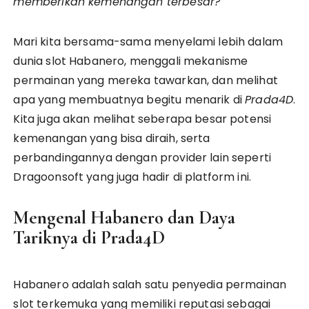
memberikan kemenangan terbesar?
Mari kita bersama-sama menyelami lebih dalam
dunia slot Habanero, menggali mekanisme
permainan yang mereka tawarkan, dan melihat
apa yang membuatnya begitu menarik di
Prada4D
.
Kita juga akan melihat seberapa besar potensi
kemenangan yang bisa diraih, serta
perbandingannya dengan provider lain seperti
Dragoonsoft yang juga hadir di platform ini.
Mengenal Habanero dan Daya
Tariknya di Prada4D
Habanero adalah salah satu penyedia permainan
slot terkemuka yang memiliki reputasi sebagai