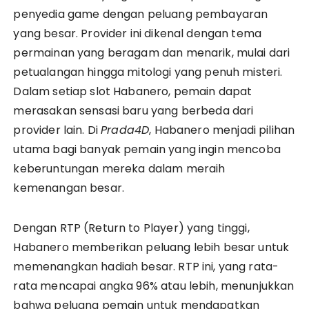
penyedia game dengan peluang pembayaran
yang besar. Provider ini dikenal dengan tema
permainan yang beragam dan menarik, mulai dari
petualangan hingga mitologi yang penuh misteri.
Dalam setiap slot Habanero, pemain dapat
merasakan sensasi baru yang berbeda dari
provider lain. Di
Prada4D
, Habanero menjadi pilihan
utama bagi banyak pemain yang ingin mencoba
keberuntungan mereka dalam meraih
kemenangan besar.
Dengan RTP (Return to Player) yang tinggi,
Habanero memberikan peluang lebih besar untuk
memenangkan hadiah besar. RTP ini, yang rata-
rata mencapai angka 96% atau lebih, menunjukkan
bahwa peluang pemain untuk mendapatkan