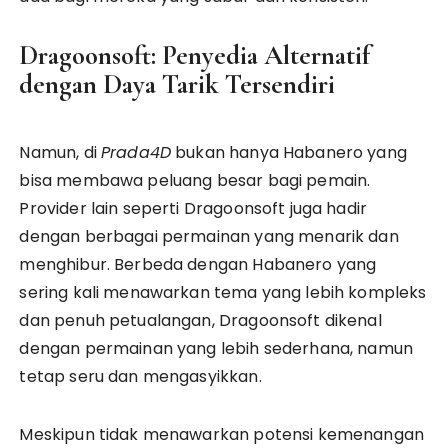
Dragoonsoft: Penyedia Alternatif
dengan Daya Tarik Tersendiri
Namun, di
Prada4D
bukan hanya Habanero yang
bisa membawa peluang besar bagi pemain.
Provider lain seperti Dragoonsoft juga hadir
dengan berbagai permainan yang menarik dan
menghibur. Berbeda dengan Habanero yang
sering kali menawarkan tema yang lebih kompleks
dan penuh petualangan, Dragoonsoft dikenal
dengan permainan yang lebih sederhana, namun
tetap seru dan mengasyikkan.
Meskipun tidak menawarkan potensi kemenangan