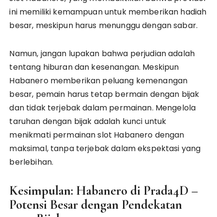
ini memiliki kemampuan untuk memberikan hadiah
besar, meskipun harus menunggu dengan sabar.
Namun, jangan lupakan bahwa perjudian adalah
tentang hiburan dan kesenangan. Meskipun
Habanero memberikan peluang kemenangan
besar, pemain harus tetap bermain dengan bijak
dan tidak terjebak dalam permainan. Mengelola
taruhan dengan bijak adalah kunci untuk
menikmati permainan slot Habanero dengan
maksimal, tanpa terjebak dalam ekspektasi yang
berlebihan.
Kesimpulan: Habanero di Prada4D –
Potensi Besar dengan Pendekatan