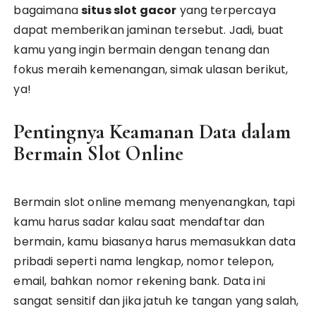
bagaimana
situs slot gacor
yang terpercaya
dapat memberikan jaminan tersebut. Jadi, buat
kamu yang ingin bermain dengan tenang dan
fokus meraih kemenangan, simak ulasan berikut,
ya!
Pentingnya Keamanan Data dalam
Bermain Slot Online
Bermain slot online memang menyenangkan, tapi
kamu harus sadar kalau saat mendaftar dan
bermain, kamu biasanya harus memasukkan data
pribadi seperti nama lengkap, nomor telepon,
email, bahkan nomor rekening bank. Data ini
sangat sensitif dan jika jatuh ke tangan yang salah,