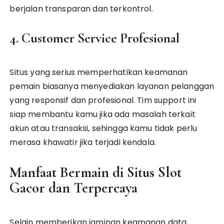
berjalan transparan dan terkontrol.
4. Customer Service Profesional
Situs yang serius memperhatikan keamanan
pemain biasanya menyediakan layanan pelanggan
yang responsif dan profesional. Tim support ini
siap membantu kamu jika ada masalah terkait
akun atau transaksi, sehingga kamu tidak perlu
merasa khawatir jika terjadi kendala.
Manfaat Bermain di Situs Slot
Gacor dan Terpercaya
Selain memberikan jaminan keamanan data,