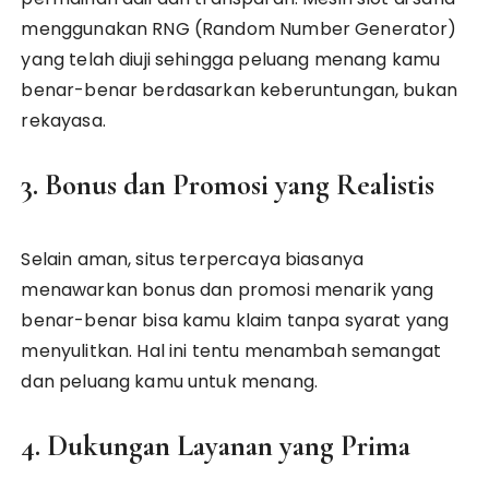
menggunakan RNG (Random Number Generator)
yang telah diuji sehingga peluang menang kamu
benar-benar berdasarkan keberuntungan, bukan
rekayasa.
3. Bonus dan Promosi yang Realistis
Selain aman, situs terpercaya biasanya
menawarkan bonus dan promosi menarik yang
benar-benar bisa kamu klaim tanpa syarat yang
menyulitkan. Hal ini tentu menambah semangat
dan peluang kamu untuk menang.
4. Dukungan Layanan yang Prima