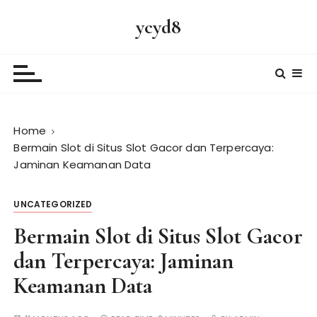
S
ycyd8
k
i
p
t
o
c
Home
o
Bermain Slot di Situs Slot Gacor dan Terpercaya:
n
Jaminan Keamanan Data
t
e
n
UNCATEGORIZED
t
Bermain Slot di Situs Slot Gacor
dan Terpercaya: Jaminan
Keamanan Data