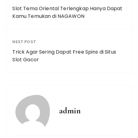
Slot Tema Oriental Terlengkap Hanya Dapat
Kamu Temukan di NAGAWON
NEXT POST
Trick Agar Sering Dapat Free Spins di Situs
Slot Gacor
admin