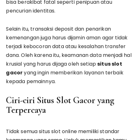
bisa berakibat fatal seperti penipuan atau
pencurian identitas.
Selain itu, transaksi deposit dan penarikan
kemenangan juga harus dijamin aman agar tidak
terjadi kebocoran data atau kesalahan transfer
dana. Oleh karena itu, keamanan data menjadi hal
krusial yang harus dijaga oleh setiap
situs slot
gacor
yang ingin memberikan layanan terbaik
kepada pemainnya.
Ciri-ciri Situs Slot Gacor yang
Terpercaya
Tidak semua situs slot online memiliki standar