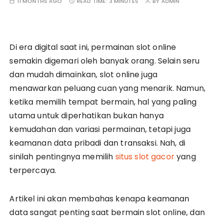
11 MONTHS AGO
READ TIME:
3 MINUTES
BY
ADMIN
Di era digital saat ini, permainan slot online
semakin digemari oleh banyak orang. Selain seru
dan mudah dimainkan, slot online juga
menawarkan peluang cuan yang menarik. Namun,
ketika memilih tempat bermain, hal yang paling
utama untuk diperhatikan bukan hanya
kemudahan dan variasi permainan, tetapi juga
keamanan data pribadi dan transaksi. Nah, di
sinilah pentingnya memilih
situs slot gacor
yang
terpercaya.
Artikel ini akan membahas kenapa keamanan
data sangat penting saat bermain slot online, dan