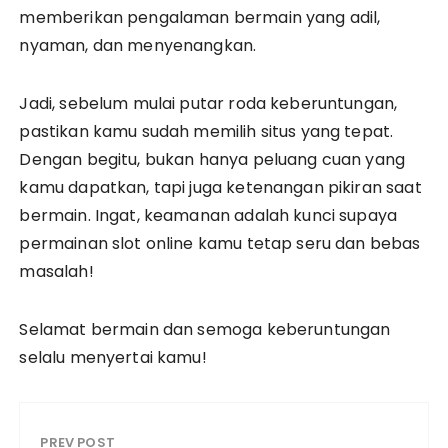
memberikan pengalaman bermain yang adil,
nyaman, dan menyenangkan.
Jadi, sebelum mulai putar roda keberuntungan,
pastikan kamu sudah memilih situs yang tepat.
Dengan begitu, bukan hanya peluang cuan yang
kamu dapatkan, tapi juga ketenangan pikiran saat
bermain. Ingat, keamanan adalah kunci supaya
permainan slot online kamu tetap seru dan bebas
masalah!
Selamat bermain dan semoga keberuntungan
selalu menyertai kamu!
PREV POST