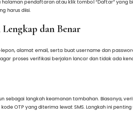
 halaman pendaftaran atau klik tombol “Daftar” yang b
 harus diisi.
an Lengkap dan Benar
 telepon, alamat email, serta buat username dan passwo
ar proses verifikasi berjalan lancar dan tidak ada kend
un sebagai langkah keamanan tambahan. Biasanya, verif
 kode OTP yang diterima lewat SMS. Langkah ini penti