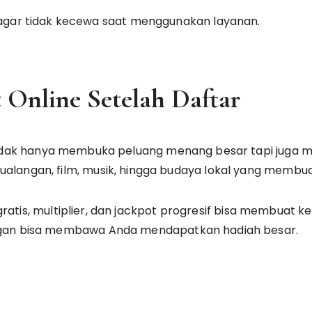
agar tidak kecewa saat menggunakan layanan.
 Online Setelah Daftar
tidak hanya membuka peluang menang besar tapi juga men
alangan, film, musik, hingga budaya lokal yang membua
ran gratis, multiplier, dan jackpot progresif bisa memb
ungan bisa membawa Anda mendapatkan hadiah besar.