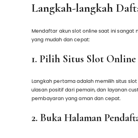
Langkah-langkah Dafta
Mendaftar akun slot online saat ini sangat 
yang mudah dan cepat:
1. Pilih Situs Slot Onlin
Langkah pertama adalah memilih situs slot on
ulasan positif dari pemain, dan layanan c
pembayaran yang aman dan cepat.
2. Buka Halaman Pendaft