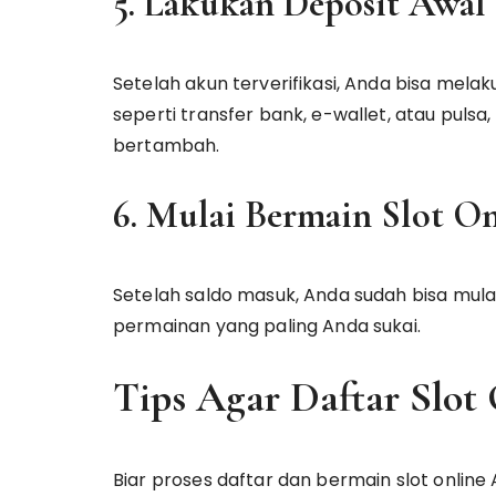
5. Lakukan Deposit Awal
Setelah akun terverifikasi, Anda bisa mel
seperti transfer bank, e-wallet, atau puls
bertambah.
6. Mulai Bermain Slot On
Setelah saldo masuk, Anda sudah bisa mul
permainan yang paling Anda sukai.
Tips Agar Daftar Slot
Biar proses daftar dan bermain slot online 