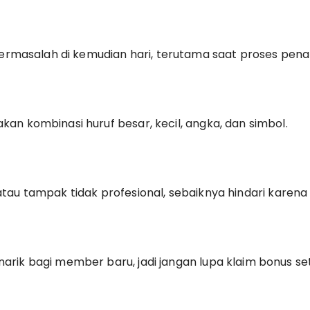
bermasalah di kemudian hari, terutama saat proses pena
n kombinasi huruf besar, kecil, angka, dan simbol.
mi atau tampak tidak profesional, sebaiknya hindari karen
ik bagi member baru, jadi jangan lupa klaim bonus set