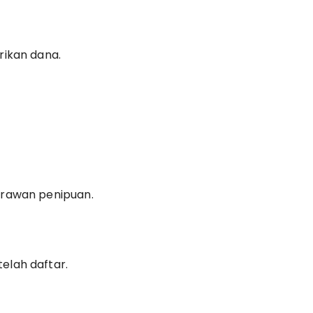
rikan dana.
a rawan penipuan.
elah daftar.