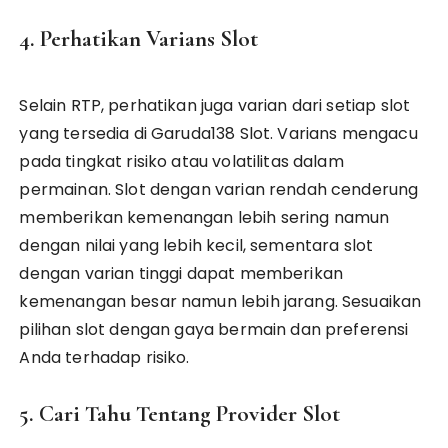
4. Perhatikan Varians Slot
Selain RTP, perhatikan juga varian dari setiap slot
yang tersedia di Garuda138 Slot. Varians mengacu
pada tingkat risiko atau volatilitas dalam
permainan. Slot dengan varian rendah cenderung
memberikan kemenangan lebih sering namun
dengan nilai yang lebih kecil, sementara slot
dengan varian tinggi dapat memberikan
kemenangan besar namun lebih jarang. Sesuaikan
pilihan slot dengan gaya bermain dan preferensi
Anda terhadap risiko.
5. Cari Tahu Tentang Provider Slot