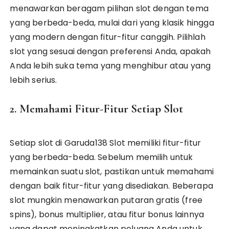
menawarkan beragam pilihan slot dengan tema
yang berbeda-beda, mulai dari yang klasik hingga
yang modern dengan fitur-fitur canggih. Pilihlah
slot yang sesuai dengan preferensi Anda, apakah
Anda lebih suka tema yang menghibur atau yang
lebih serius.
2. Memahami Fitur-Fitur Setiap Slot
Setiap slot di Garuda138 Slot memiliki fitur-fitur
yang berbeda-beda. Sebelum memilih untuk
memainkan suatu slot, pastikan untuk memahami
dengan baik fitur-fitur yang disediakan. Beberapa
slot mungkin menawarkan putaran gratis (free
spins), bonus multiplier, atau fitur bonus lainnya
yang dapat meningkatkan peluang Anda untuk