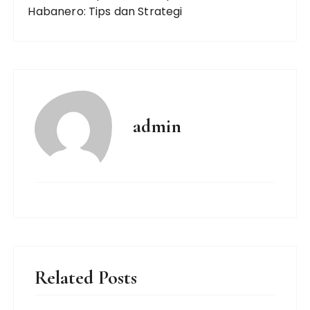
Habanero: Tips dan Strategi
admin
Related Posts