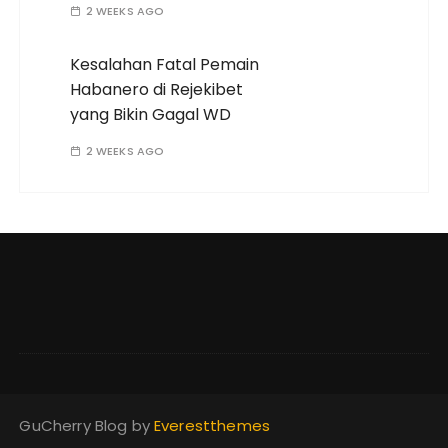
2 WEEKS AGO
Kesalahan Fatal Pemain
Habanero di Rejekibet
yang Bikin Gagal WD
2 WEEKS AGO
GuCherry Blog by
Everestthemes