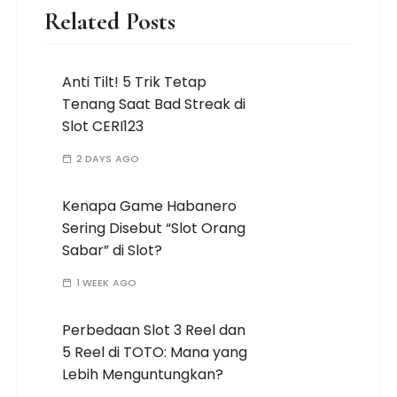
Related Posts
Anti Tilt! 5 Trik Tetap
Tenang Saat Bad Streak di
Slot CERI123
2 DAYS AGO
Kenapa Game Habanero
Sering Disebut “Slot Orang
Sabar” di Slot?
1 WEEK AGO
Perbedaan Slot 3 Reel dan
5 Reel di TOTO: Mana yang
Lebih Menguntungkan?