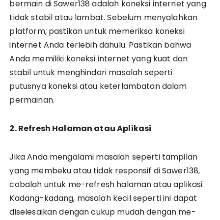
bermain di Sawer138 adalah koneksi internet yang
tidak stabil atau lambat. Sebelum menyalahkan
platform, pastikan untuk memeriksa koneksi
internet Anda terlebih dahulu. Pastikan bahwa
Anda memiliki koneksi internet yang kuat dan
stabil untuk menghindari masalah seperti
putusnya koneksi atau keterlambatan dalam
permainan.
2. Refresh Halaman atau Aplikasi
Jika Anda mengalami masalah seperti tampilan
yang membeku atau tidak responsif di Sawer138,
cobalah untuk me-refresh halaman atau aplikasi.
Kadang-kadang, masalah kecil seperti ini dapat
diselesaikan dengan cukup mudah dengan me-