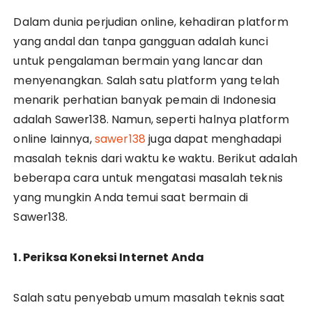
Dalam dunia perjudian online, kehadiran platform
yang andal dan tanpa gangguan adalah kunci
untuk pengalaman bermain yang lancar dan
menyenangkan. Salah satu platform yang telah
menarik perhatian banyak pemain di Indonesia
adalah Sawer138. Namun, seperti halnya platform
online lainnya,
sawer138
juga dapat menghadapi
masalah teknis dari waktu ke waktu. Berikut adalah
beberapa cara untuk mengatasi masalah teknis
yang mungkin Anda temui saat bermain di
Sawer138.
1. Periksa Koneksi Internet Anda
Salah satu penyebab umum masalah teknis saat