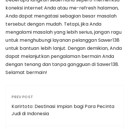
koneksi internet Anda atau me-refresh halaman,
Anda dapat mengatasi sebagian besar masalah
tersebut dengan mudah. Tetapi, jika Anda
mengalami masalah yang lebih serius, jangan ragu
untuk menghubungi layanan pelanggan Sawer138
untuk bantuan lebih lanjut. Dengan demikian, Anda
dapat melanjutkan pengalaman bermain Anda
dengan tenang dan tanpa gangguan di Sawer138.
Selamat bermain!
PREV POST
Karirtoto: Destinasi Impian bagi Para Pecinta
Judi di Indonesia