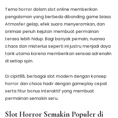
Tema horror dalam slot online memberikan
pengalaman yang berbeda dibanding game biasa.
Atmosfer gelap, efek suara menyeramkan, dan
animasi penuh kejutan membuat permainan
terasa lebih hidup. Bagi banyak pemain, nuansa
chaos dan misterius seperti ini justru menjadi daya
tarik utama karena memberikan sensasi adrenalin
di setiap spin.
Di cipit88, berbagai slot modern dengan konsep
horror dan chaos hadir dengan gameplay cepat
serta fitur bonus interaktif yang membuat
permainan semakin seru.
Slot Horror Semakin Populer di