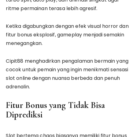
ritme permainan terasa lebih agresif.
Ketika digabungkan dengan efek visual horror dan
fitur bonus eksplosif, gameplay menjadi semakin
menegangkan.
Cipit88 menghadirkan pengalaman bermain yang
cocok untuk pemain yang ingin menikmati sensasi
slot online dengan nuansa berbeda dan penuh
adrenalin.
Fitur Bonus yang Tidak Bisa
Diprediksi
Slot bertema chaos biasanya memiliki fitur bonus