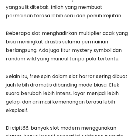
yang sulit ditebak. Inilah yang membuat
permainan terasa lebih seru dan penuh kejutan.
Beberapa slot menghadirkan multiplier acak yang
bisa meningkat drastis selama permainan
berlangsung. Ada juga fitur mystery symbol dan
random wild yang muncul tanpa pola tertentu.
Selain itu, free spin dalam slot horror sering dibuat
jauh lebih dramatis dibanding mode biasa. Efek
suara berubah lebih intens, layar menjadi lebih
gelap, dan animasi kemenangan terasa lebih
eksplosif.
Di cipit88, banyak slot modern menggunakan