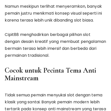
Namun meskipun terlihat menyeramkan, banyak
pemain justru menikmati konsep visual seperti ini
karena terasa lebih unik dibanding slot biasa.
Cipit88 menghadirkan berbagai pilihan slot
dengan desain kreatif yang membuat pengalaman
bermain terasa lebih imersif dan berbeda dari
permainan tradisional.
Cocok untuk Pecinta Tema Anti
Mainstream
Tidak semua pemain menyukai slot dengan tema
klasik yang santai. Banyak pemain modern lebih
tertarik pada konsep anti mainstream yang terasa