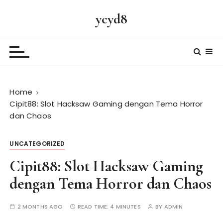
S
ycyd8
k
i
p
t
o
c
Home
o
Cipit88: Slot Hacksaw Gaming dengan Tema Horror
n
dan Chaos
t
e
n
UNCATEGORIZED
t
Cipit88: Slot Hacksaw Gaming
dengan Tema Horror dan Chaos
2 MONTHS AGO
READ TIME:
4 MINUTES
BY
ADMIN