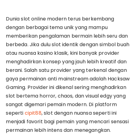
Dunia slot online modern terus berkembang
dengan berbagai tema unik yang mampu
memberikan pengalaman bermain lebih seru dan
berbeda. Jika dulu slot identik dengan simbol buah
atau nuansa kasino klasik, kini banyak provider
menghadirkan konsep yang jauh lebih kreatif dan
berani. Salah satu provider yang terkenal dengan
gaya permainan anti mainstream adalah
Hacksaw
Gaming
. Provider ini dikenal sering menghadirkan
slot bertema horror, chaos, dan visual edgy yang
sangat digemari pemain modern. Di platform
seperti
cipit88
, slot dengan nuansa seperti ini
menjadi favorit bagi pemain yang mencari sensasi
permainan lebih intens dan menegangkan.