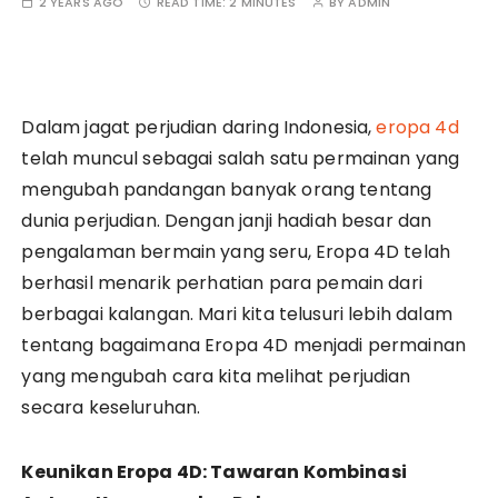
2 YEARS AGO
READ TIME:
2 MINUTES
BY
ADMIN
Dalam jagat perjudian daring Indonesia,
eropa 4d
telah muncul sebagai salah satu permainan yang
mengubah pandangan banyak orang tentang
dunia perjudian. Dengan janji hadiah besar dan
pengalaman bermain yang seru, Eropa 4D telah
berhasil menarik perhatian para pemain dari
berbagai kalangan. Mari kita telusuri lebih dalam
tentang bagaimana Eropa 4D menjadi permainan
yang mengubah cara kita melihat perjudian
secara keseluruhan.
Keunikan Eropa 4D: Tawaran Kombinasi