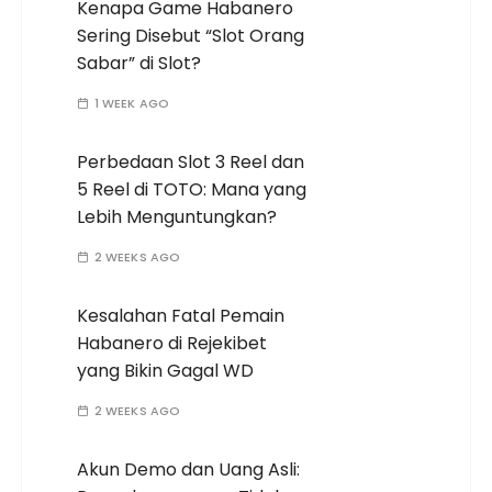
Kenapa Game Habanero
Sering Disebut “Slot Orang
Sabar” di Slot?
1 WEEK AGO
Perbedaan Slot 3 Reel dan
5 Reel di TOTO: Mana yang
Lebih Menguntungkan?
2 WEEKS AGO
Kesalahan Fatal Pemain
Habanero di Rejekibet
yang Bikin Gagal WD
2 WEEKS AGO
Akun Demo dan Uang Asli: