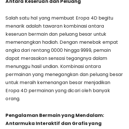
Antara Keseruan dan Peluang
Salah satu hal yang membuat Eropa 4D begitu
menarik adalah tawaran kombinasi antara
keseruan bermain dan peluang besar untuk
memenangkan hadiah. Dengan menebak empat
angka dari rentang 0000 hingga 9999, pemain
dapat merasakan sensasi tegangnya dalam
menunggu hasil undian. Kombinasi antara
permainan yang menegangkan dan peluang besar
untuk meraih kemenangan besar menjadikan
Eropa 4D permainan yang dicari oleh banyak
orang.
Pengalaman Bermain yang Mendalam:
Antarmuka Interaktif dan Grafis yang