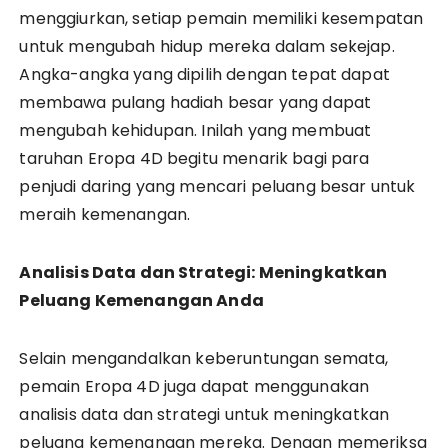
menggiurkan, setiap pemain memiliki kesempatan
untuk mengubah hidup mereka dalam sekejap.
Angka-angka yang dipilih dengan tepat dapat
membawa pulang hadiah besar yang dapat
mengubah kehidupan. Inilah yang membuat
taruhan Eropa 4D begitu menarik bagi para
penjudi daring yang mencari peluang besar untuk
meraih kemenangan.
Analisis Data dan Strategi: Meningkatkan
Peluang Kemenangan Anda
Selain mengandalkan keberuntungan semata,
pemain Eropa 4D juga dapat menggunakan
analisis data dan strategi untuk meningkatkan
peluang kemenangan mereka. Dengan memeriksa