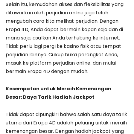
Selain itu, kemudahan akses dan fleksibilitas yang
ditawarkan oleh perjudian online juga telah
mengubah cara kita melihat perjudian. Dengan
Eropa 4D, Anda dapat bermain kapan saja dan di
mana saja, asalkan Anda terhubung ke internet.
Tidak perlu lagi pergi ke kasino fisik atau tempat
perjudian lainnya. Cukup buka perangkat Anda,
masuk ke platform perjudian online, dan mulai
bermain Eropa 4D dengan mudah.
Kesempatan untuk Meraih Kemenangan
Besar: Daya Tarik Hadiah Jackpot
Tidak dapat dipungkiri bahwa salah satu daya tarik
utama dari Eropa 4D adalah peluang untuk meraih
kemenangan besar. Dengan hadiah jackpot yang