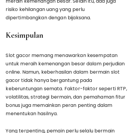
meraih kemenangan besar. Selain itu, ada juga
risiko kehilangan uang yang perlu
dipertimbangkan dengan bijaksana.
Kesimpulan
Slot gacor memang menawarkan kesempatan
untuk meraih kemenangan besar dalam perjudian
online. Namun, keberhasilan dalam bermain slot
gacor tidak hanya bergantung pada
keberuntungan semata. Faktor-faktor seperti RTP,
volatilitas, strategi bermain, dan pemahaman fitur
bonus juga memainkan peran penting dalam
menentukan hasilnya.
Yang terpenting, pemain perlu selalu bermain