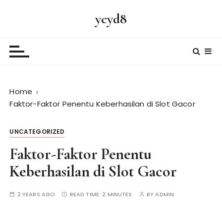
S
ycyd8
k
i
p
t
o
c
Home
o
Faktor-Faktor Penentu Keberhasilan di Slot Gacor
n
t
e
UNCATEGORIZED
n
Faktor-Faktor Penentu
t
Keberhasilan di Slot Gacor
2 YEARS AGO
READ TIME:
2 MINUTES
BY
ADMIN