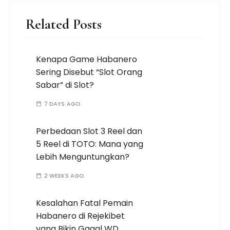
Related Posts
Kenapa Game Habanero
Sering Disebut “Slot Orang
Sabar” di Slot?
7 DAYS AGO
Perbedaan Slot 3 Reel dan
5 Reel di TOTO: Mana yang
Lebih Menguntungkan?
2 WEEKS AGO
Kesalahan Fatal Pemain
Habanero di Rejekibet
yang Bikin Gagal WD