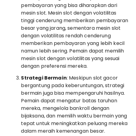
pembayaran yang bisa diharapkan dari
mesin slot. Mesin slot dengan volatilitas
tinggi cenderung memberikan pembayaran
besar yang jarang, sementara mesin slot
dengan volatilitas rendah cenderung
memberikan pembayaran yang lebih kecil
namun lebih sering. Pemain dapat memilih
mesin slot dengan volatilitas yang sesuai
dengan preferensi mereka.
Strategi Bermain
: Meskipun slot gacor
bergantung pada keberuntungan, strategi
bermain juga bisa mempengaruhi hasilnya.
Pemain dapat mengatur batas taruhan
mereka, mengelola bankroll dengan
bijaksana, dan memilih waktu bermain yang
tepat untuk meningkatkan peluang mereka
dalam meraih kemenangan besar.