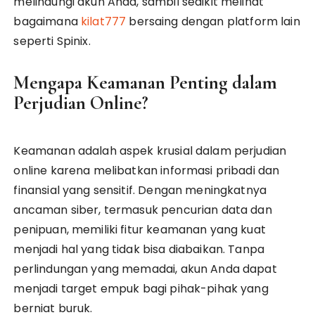
melindungi akun Anda, sambil sedikit melihat
bagaimana
kilat777
bersaing dengan platform lain
seperti Spinix.
Mengapa Keamanan Penting dalam
Perjudian Online?
Keamanan adalah aspek krusial dalam perjudian
online karena melibatkan informasi pribadi dan
finansial yang sensitif. Dengan meningkatnya
ancaman siber, termasuk pencurian data dan
penipuan, memiliki fitur keamanan yang kuat
menjadi hal yang tidak bisa diabaikan. Tanpa
perlindungan yang memadai, akun Anda dapat
menjadi target empuk bagi pihak-pihak yang
berniat buruk.