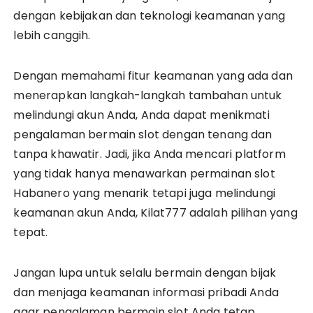
dengan kebijakan dan teknologi keamanan yang
lebih canggih.
Dengan memahami fitur keamanan yang ada dan
menerapkan langkah-langkah tambahan untuk
melindungi akun Anda, Anda dapat menikmati
pengalaman bermain slot dengan tenang dan
tanpa khawatir. Jadi, jika Anda mencari platform
yang tidak hanya menawarkan permainan slot
Habanero yang menarik tetapi juga melindungi
keamanan akun Anda, Kilat777 adalah pilihan yang
tepat.
Jangan lupa untuk selalu bermain dengan bijak
dan menjaga keamanan informasi pribadi Anda
agar pengalaman bermain slot Anda tetap