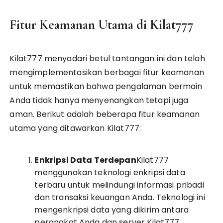
Fitur Keamanan Utama di Kilat777
Kilat777 menyadari betul tantangan ini dan telah
mengimplementasikan berbagai fitur keamanan
untuk memastikan bahwa pengalaman bermain
Anda tidak hanya menyenangkan tetapi juga
aman. Berikut adalah beberapa fitur keamanan
utama yang ditawarkan Kilat777:
Enkripsi Data Terdepan
Kilat777
menggunakan teknologi enkripsi data
terbaru untuk melindungi informasi pribadi
dan transaksi keuangan Anda. Teknologi ini
mengenkripsi data yang dikirim antara
perangkat Anda dan server Kilat777,