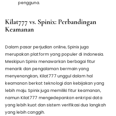
pengguna.
Kilat777 vs. Spinix: Perbandingan
Keamanan
Dalam pasar perjudian online, Spinix juga
merupakan platform yang populer di Indonesia.
Meskipun Spinix menawarkan berbagai fitur
menarik dan pengalaman bermain yang
menyenangkan, Kilat777 unggul dalam hal
keamanan berkat teknologi dan kebijakan yang
lebih maju. Spinix juga memiliki fitur keamanan,
namun Kilat777 mengedepankan enkripsi data
yang lebih kuat dan sistem verifikasi dua langkah
yang lebih canggih.