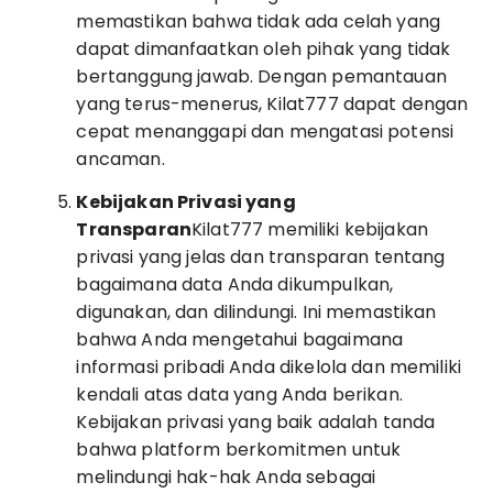
memastikan bahwa tidak ada celah yang
dapat dimanfaatkan oleh pihak yang tidak
bertanggung jawab. Dengan pemantauan
yang terus-menerus, Kilat777 dapat dengan
cepat menanggapi dan mengatasi potensi
ancaman.
Kebijakan Privasi yang
Transparan
Kilat777 memiliki kebijakan
privasi yang jelas dan transparan tentang
bagaimana data Anda dikumpulkan,
digunakan, dan dilindungi. Ini memastikan
bahwa Anda mengetahui bagaimana
informasi pribadi Anda dikelola dan memiliki
kendali atas data yang Anda berikan.
Kebijakan privasi yang baik adalah tanda
bahwa platform berkomitmen untuk
melindungi hak-hak Anda sebagai