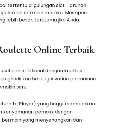
ol tertentu di gulungan slot. Taruhan
ngalaman bermain mereka. Meskipun
g lebih besar, terutama jika Anda
Roulette Online Terbaik
usahaan ini dikenal dengan kualitas
l menghadirkan berbagai varian permainan
emakin seru.
turn to Player) yang tinggi, memberikan
dan kenyamanan pemain, dengan
an bermain yang menyenangkan dan