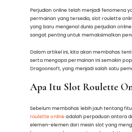
Perjudian online telah menjadi fenomena 
permainan yang tersedia, slot roulette on
yang baru mengenal dunia perjudian onlin
sangat penting untuk memaksimalkan pe
Dalam artikel ini, kita akan membahas tent
serta mengapa permainan ini semakin popul
Dragoonsoft, yang menjadi salah satu pema
Apa Itu Slot Roulette On
Sebelum membahas lebih jauh tentang fitur-f
roulette online
adalah perpaduan antara dua
elemen-elemen dari mesin slot yang men