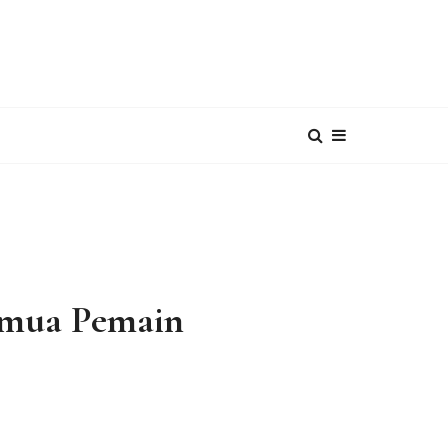
Semua Pemain