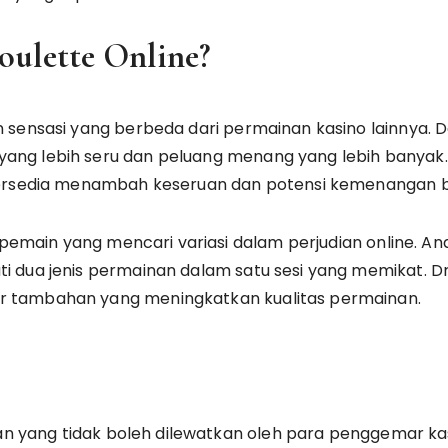
ulette Online?
n sensasi yang berbeda dari permainan kasino lainnya
g lebih seru dan peluang menang yang lebih banyak. Fi
 tersedia menambah keseruan dan potensi kemenangan b
 pemain yang mencari variasi dalam perjudian online. An
i dua jenis permainan dalam satu sesi yang memikat. 
r tambahan yang meningkatkan kualitas permainan.
inan yang tidak boleh dilewatkan oleh para penggemar k