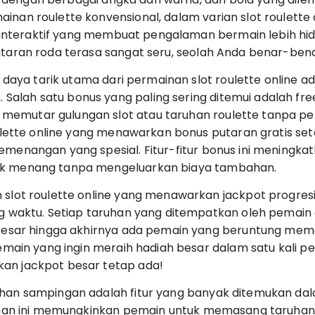
an roulette konvensional, dalam varian slot roulette onl
ur interaktif yang membuat pengalaman bermain lebih h
taran roda terasa sangat seru, seolah Anda benar-bena
u daya tarik utama dari permainan slot roulette online a
h satu bonus yang paling sering ditemui adalah free sp
emutar gulungan slot atau taruhan roulette tanpa pe
oulette online yang menawarkan bonus putaran gratis s
emenangan yang spesial. Fitur-fitur bonus ini mening
uk menang tanpa mengeluarkan biaya tambahan.
 slot roulette online yang menawarkan jackpot progre
g waktu. Setiap taruhan yang ditempatkan oleh pemain d
 besar hingga akhirnya ada pemain yang beruntung meme
pemain yang ingin meraih hadiah besar dalam satu kali p
an jackpot besar tetap ada!
han sampingan adalah fitur yang banyak ditemukan dala
ruhan ini memungkinkan pemain untuk memasang taruhan