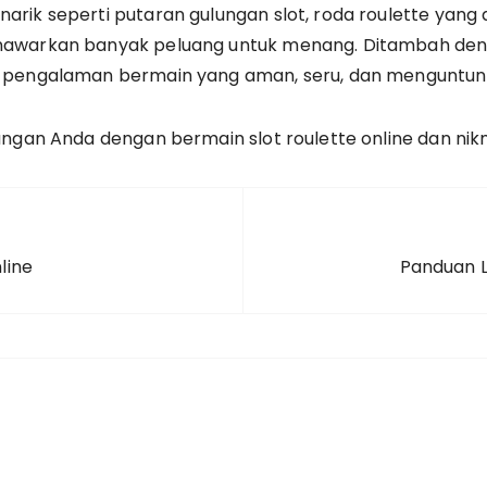
ik seperti putaran gulungan slot, roda roulette yang di
enawarkan banyak peluang untuk menang. Ditambah de
n pengalaman bermain yang aman, seru, dan menguntun
ungan Anda dengan bermain slot roulette online dan nik
line
Panduan L