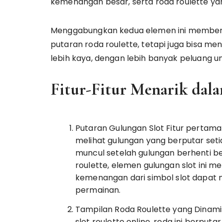
kemenangan besar, serta roda roulette y
Menggabungkan kedua elemen ini memberika
putaran roda roulette, tetapi juga bisa m
lebih kaya, dengan lebih banyak peluang 
Fitur-Fitur Menarik dal
Putaran Gulungan Slot Fitur pertama 
melihat gulungan yang berputar seti
muncul setelah gulungan berhenti 
roulette, elemen gulungan slot ini
kemenangan dari simbol slot dapat 
permainan.
Tampilan Roda Roulette yang Dinamis 
slot roulette online, roda ini berp