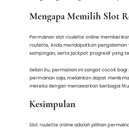
Mengapa Memilih Slot Ro
Permainan slot roulette online memberika
roulette, Anda mendapatkan pengalaman yan
sampingan, serta jackpot progresif yang
Selain itu, permainan ini sangat cocok bagi
permainan saja, melainkan dapat menikmat
mereka dengan menawarkan berbagai fitu
Kesimpulan
Slot roulette online adalah pilihan perma