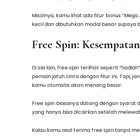
Misalnya, kamu lihat ada fitur bonus “Meg
kecil dan dibutuhkan modal besar supaya bisa
Free Spin: Kesempatan
Di sisi lain, free spin terlihat seperti “h
pemain jatuh cinta dengan fitur ini. Tapi
kamu otomatis akan menang besar.
Free spin biasanya datang dengan syarat 
yang hanya bisa dicairkan setelah melewati
Kalau kamu asal terima free spin tanpa me