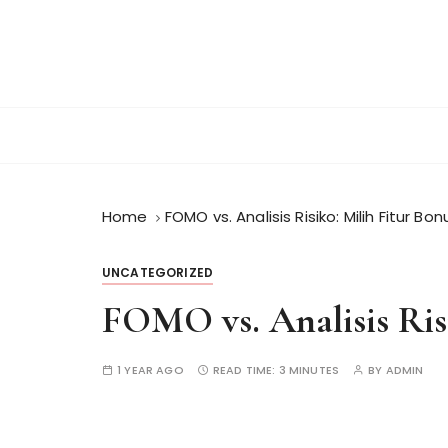
S
k
i
p
t
o
c
o
n
Home
FOMO vs. Analisis Risiko: Milih Fitur Bo
t
e
UNCATEGORIZED
n
FOMO vs. Analisis Risi
t
1 YEAR AGO
READ TIME:
3 MINUTES
BY
ADMIN