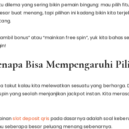
tu dilema yang sering bikin pemain bingung: mau pilih f
sar buat menang, tapi pilihan ini kadang bikin kita ter
tang.
ambil bonus” atau “mainkan free spin”, yuk kita bahas
in!
apa Bisa Mempengaruhi Pilih
a takut kalau kita melewatkan sesuatu yang berharga. D
spin yang seolah menjanjikan jackpot instan. Kita merasa
mainan
slot deposit qris
pada dasarnya adalah soal keberunt
tahu seberapa besar peluang menang sebenarnya.