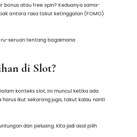
itur bonus atau free spin? Keduanya sama-
jebak antara rasa takut ketinggalan (FOMO)
 seru-seruan tentang bagaimana
an di Slot?
alam konteks slot, ini muncul ketika ada
 harus ikut sekarang juga, takut kalau nanti
ungan dan peluang. Kita jadi asal pilih