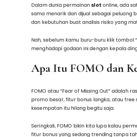
Dalam dunia permainan
slot
online, ada sa
sama menarik dan dijual sebagai peluang be
dan kebutuhan buat analisis risiko yang ma
Nah, sebelum kamu buru-buru klik tombol “
menghadapi godaan ini dengan kepala ding
Apa Itu FOMO dan Ken
FOMO atau “Fear of Missing Out” adalah ras
promo besar, fitur bonus langka, atau free 
kesempatan itu hilang begitu saja.
Seringkali, FOMO bikin kita lupa kalau per
fitur bonus yang sedang trending tanpa 