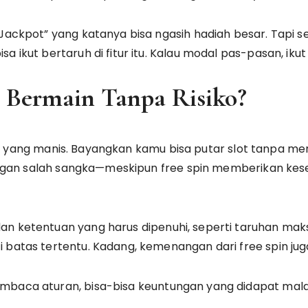
a Jackpot” yang katanya bisa ngasih hadiah besar. Tapi
 ikut bertaruh di fitur itu. Kalau modal pas-pasan, ikut fi
 Bermain Tanpa Risiko?
adiah” yang manis. Bayangkan kamu bisa putar slot tanpa 
, jangan salah sangka—meskipun free spin memberikan ke
dan ketentuan yang harus dipenuhi, seperti taruhan ma
 batas tertentu. Kadang, kemenangan dari free spin jug
mbaca aturan, bisa-bisa keuntungan yang didapat malah