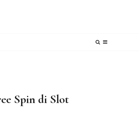
ee Spin di Slot