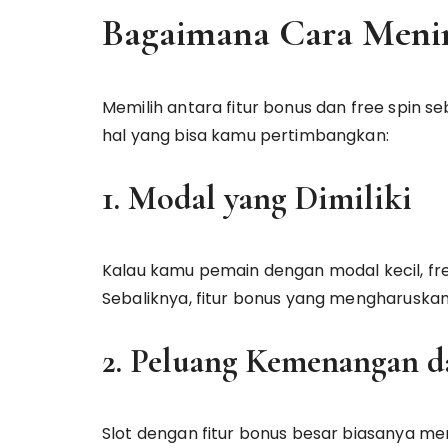
Bagaimana Cara Menim
Memilih antara fitur bonus dan free spin s
hal yang bisa kamu pertimbangkan:
1. Modal yang Dimiliki
Kalau kamu pemain dengan modal kecil, fr
Sebaliknya, fitur bonus yang mengharuskan
2. Peluang Kemenangan da
Slot dengan fitur bonus besar biasanya mem