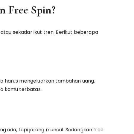
n Free Spin?
 atau sekadar ikut tren. Berikut beberapa
anpa harus mengeluarkan tambahan uang.
do kamu terbatas.
ang ada, tapi jarang muncul. Sedangkan free