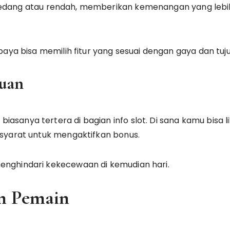
as sedang atau rendah, memberikan kemenangan yang lebih 
paya bisa memilih fitur yang sesuai dengan gaya dan tu
tuan
anya tertera di bagian info slot. Di sana kamu bisa li
 syarat untuk mengaktifkan bonus.
enghindari kekecewaan di kemudian hari.
an Pemain