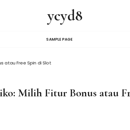
ycyd8
SAMPLE PAGE
nus atau Free Spin di Slot
ko: Milih Fitur Bonus atau Fr