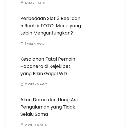
6 DAYS AGO
Perbedaan Slot 3 Reel dan
5 Reel di TOTO: Mana yang
Lebih Menguntungkan?
1 WEEK AGO
Kesalahan Fatal Pemain
Habanero di Rejekibet
yang Bikin Gagal WD
2 WEEKS AGO
Akun Demo dan Uang Asli:
Pengalaman yang Tidak
Selalu Sama
2 WEEKS AGO