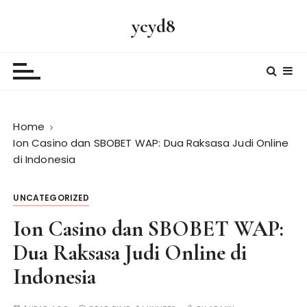
S
ycyd8
k
i
p
t
o
c
Home
o
Ion Casino dan SBOBET WAP: Dua Raksasa Judi Online
n
di Indonesia
t
e
n
UNCATEGORIZED
t
Ion Casino dan SBOBET WAP:
Dua Raksasa Judi Online di
Indonesia