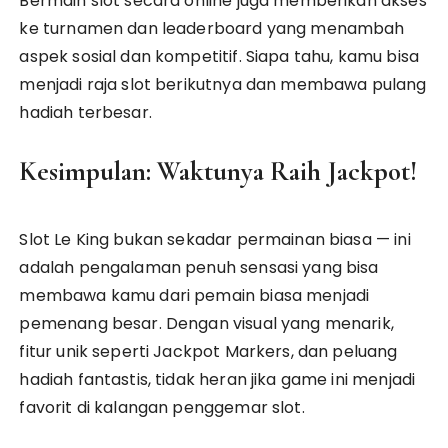
Bermain slot secara online juga memberikan akses
ke turnamen dan leaderboard yang menambah
aspek sosial dan kompetitif. Siapa tahu, kamu bisa
menjadi raja slot berikutnya dan membawa pulang
hadiah terbesar.
Kesimpulan: Waktunya Raih Jackpot!
Slot Le King bukan sekadar permainan biasa — ini
adalah pengalaman penuh sensasi yang bisa
membawa kamu dari pemain biasa menjadi
pemenang besar. Dengan visual yang menarik,
fitur unik seperti Jackpot Markers, dan peluang
hadiah fantastis, tidak heran jika game ini menjadi
favorit di kalangan penggemar slot.