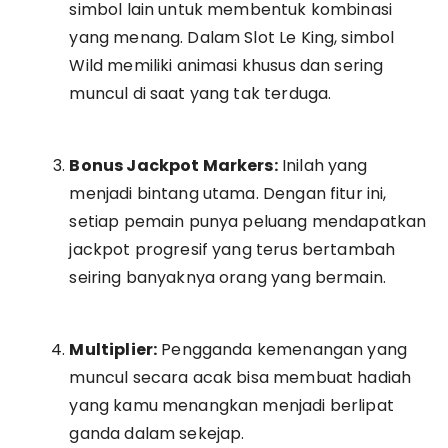
simbol lain untuk membentuk kombinasi
yang menang. Dalam Slot Le King, simbol
Wild memiliki animasi khusus dan sering
muncul di saat yang tak terduga.
Bonus Jackpot Markers:
Inilah yang
menjadi bintang utama. Dengan fitur ini,
setiap pemain punya peluang mendapatkan
jackpot progresif yang terus bertambah
seiring banyaknya orang yang bermain.
Multiplier:
Pengganda kemenangan yang
muncul secara acak bisa membuat hadiah
yang kamu menangkan menjadi berlipat
ganda dalam sekejap.