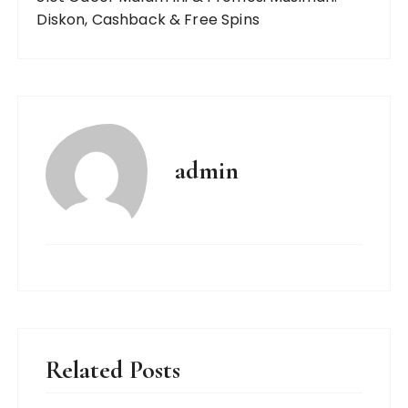
Diskon, Cashback & Free Spins
admin
Related Posts