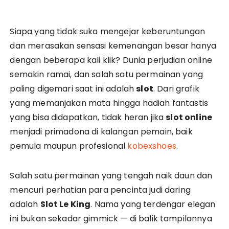
Siapa yang tidak suka mengejar keberuntungan
dan merasakan sensasi kemenangan besar hanya
dengan beberapa kali klik? Dunia perjudian online
semakin ramai, dan salah satu permainan yang
paling digemari saat ini adalah
slot
. Dari grafik
yang memanjakan mata hingga hadiah fantastis
yang bisa didapatkan, tidak heran jika
slot online
menjadi primadona di kalangan pemain, baik
pemula maupun profesional
kobexshoes
.
Salah satu permainan yang tengah naik daun dan
mencuri perhatian para pencinta judi daring
adalah
Slot Le King
. Nama yang terdengar elegan
ini bukan sekadar gimmick — di balik tampilannya