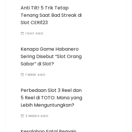
Anti Tilt! 5 Trik Tetap
Tenang Saat Bad Streak di
Slot CERI123
1 DAY AGO
Kenapa Game Habanero
Sering Disebut “Slot Orang
Sabar” di Slot?
1 WEEK AGO
Perbedaan Slot 3 Reel dan
5 Reel di TOTO: Mana yang
Lebih Menguntungkan?
2 WEEKS AGO
Kesalahan Fatal Pemain