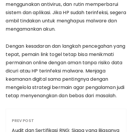
menggunakan antivirus, dan rutin memperbarui
sistem dan aplikasi. Jika HP sudah terinfeksi, segera
ambil tindakan untuk menghapus malware dan
mengamankan akun.
Dengan kesadaran dan langkah pencegahan yang
tepat, pemain link togel tetap bisa menikmati
permainan online dengan aman tanpa risiko data
dicuri atau HP terinfeksi malware. Menjaga
keamanan digital sama pentingnya dengan
mengelola strategi bermain agar pengalaman judi
tetap menyenangkan dan bebas dari masalah.
PREV POST
Audit dan Sertifikasi RNG: Siapa yang Biasanya