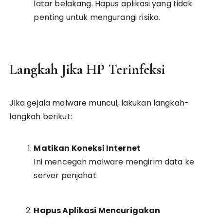
latar belakang. Hapus aplikasi yang tidak
penting untuk mengurangi risiko.
Langkah Jika HP Terinfeksi
Jika gejala malware muncul, lakukan langkah-
langkah berikut:
Matikan Koneksi Internet
Ini mencegah malware mengirim data ke
server penjahat.
Hapus Aplikasi Mencurigakan