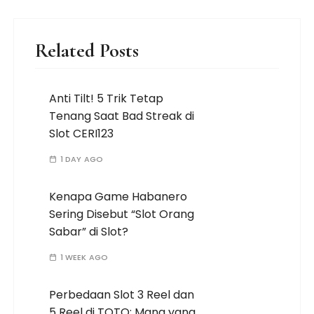
Related Posts
Anti Tilt! 5 Trik Tetap
Tenang Saat Bad Streak di
Slot CERI123
1 DAY AGO
Kenapa Game Habanero
Sering Disebut “Slot Orang
Sabar” di Slot?
1 WEEK AGO
Perbedaan Slot 3 Reel dan
5 Reel di TOTO: Mana yang