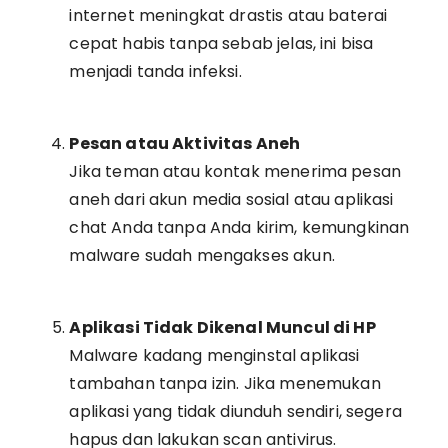
internet meningkat drastis atau baterai
cepat habis tanpa sebab jelas, ini bisa
menjadi tanda infeksi.
Pesan atau Aktivitas Aneh
Jika teman atau kontak menerima pesan
aneh dari akun media sosial atau aplikasi
chat Anda tanpa Anda kirim, kemungkinan
malware sudah mengakses akun.
Aplikasi Tidak Dikenal Muncul di HP
Malware kadang menginstal aplikasi
tambahan tanpa izin. Jika menemukan
aplikasi yang tidak diunduh sendiri, segera
hapus dan lakukan scan antivirus.