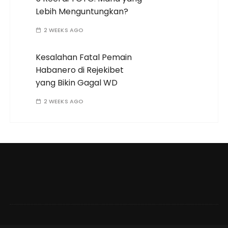
Lebih Menguntungkan?
2 WEEKS AGO
Kesalahan Fatal Pemain
Habanero di Rejekibet
yang Bikin Gagal WD
2 WEEKS AGO