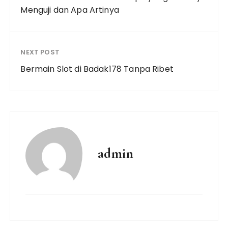
Menguji dan Apa Artinya
NEXT POST
Bermain Slot di Badak178 Tanpa Ribet
admin