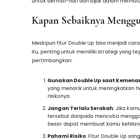
untuk berhati-hati dan bijak dalam memut
Kapan Sebaiknya Menggu
Meskipun fitur Double Up bisa menjadi car
itu, penting untuk memiliki strategi yang
pertimbangkan:
Gunakan Double Up saat Kemenan
yang menarik untuk meningkatkan h
risikonya.
Jangan Terlalu Serakah
: Jika ka
tersebut daripada mencoba mengga
besar dapat membuat kamu kehilan
Pahami Risiko
: Fitur Double Up sa