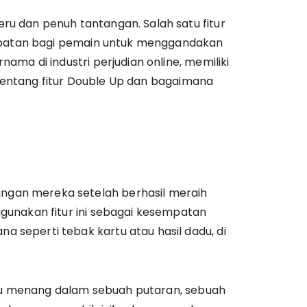
u dan penuh tantangan. Salah satu fitur
mpatan bagi pemain untuk menggandakan
ma di industri perjudian online, memiliki
k tentang fitur Double Up dan bagaimana
gan mereka setelah berhasil meraih
gunakan fitur ini sebagai kesempatan
seperti tebak kartu atau hasil dadu, di
amu menang dalam sebuah putaran, sebuah