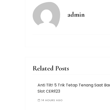
admin
Related Posts
Anti Tilt! 5 Trik Tetap Tenang Saat Ba
Slot CERI123
14 HOURS AGO