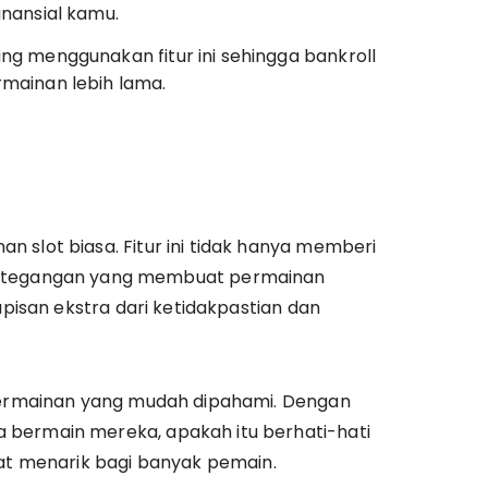
nansial kamu.
ring menggunakan fitur ini sehingga bankroll
mainan lebih lama.
 slot biasa. Fitur ini tidak hanya memberi
etegangan yang membuat permainan
pisan ekstra dari ketidakpastian dan
 permainan yang mudah dipahami. Dengan
 bermain mereka, apakah itu berhati-hati
gat menarik bagi banyak pemain.