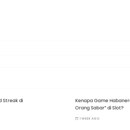
d Streak di
Kenapa Game Habanero 
Orang Sabar” di Slot?
1 WEEK AGO