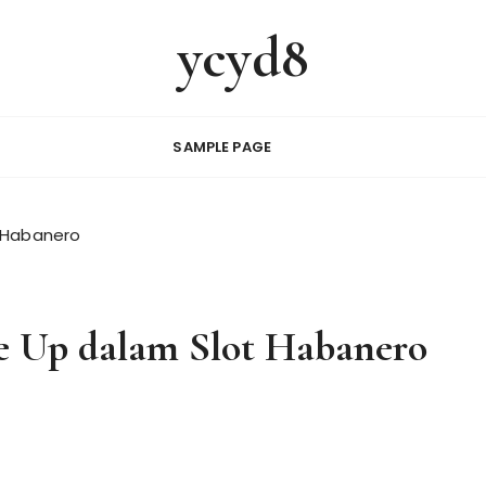
ycyd8
SAMPLE PAGE
t Habanero
e Up dalam Slot Habanero