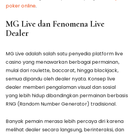
poker online
.
MG Live dan Fenomena Live
Dealer
MG Live adalah salah satu penyedia platform live
casino yang menawarkan berbagai permainan,
mulai dari roulette, baccarat, hingga blackjack,
semua dipandu oleh dealer nyata. Konsep live
dealer memberi pengalaman visual dan sosial
yang lebih hidup dibandingkan permainan berbasis
RNG (Random Number Generator) tradisional.
Banyak pemain merasa lebih percaya diri karena
melihat dealer secara langsung, berinteraksi, dan