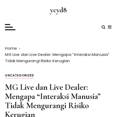
S
ycyd8
k
i
p
t
o
c
Home
o
MG Live dan Live Dealer: Mengapa “Interaksi Manusia”
n
Tidak Mengurangi Risiko Kerugian
t
e
n
UNCATEGORIZED
t
MG Live dan Live Dealer:
Mengapa “Interaksi Manusia”
Tidak Mengurangi Risiko
Kerugian