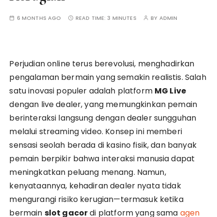
6 MONTHS AGO
READ TIME:
3 MINUTES
BY
ADMIN
Perjudian online terus berevolusi, menghadirkan
pengalaman bermain yang semakin realistis. Salah
satu inovasi populer adalah platform
MG Live
dengan live dealer, yang memungkinkan pemain
berinteraksi langsung dengan dealer sungguhan
melalui streaming video. Konsep ini memberi
sensasi seolah berada di kasino fisik, dan banyak
pemain berpikir bahwa interaksi manusia dapat
meningkatkan peluang menang. Namun,
kenyataannya, kehadiran dealer nyata tidak
mengurangi risiko kerugian—termasuk ketika
bermain
slot gacor
di platform yang sama
agen