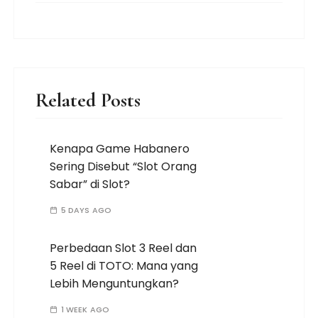
Related Posts
Kenapa Game Habanero
Sering Disebut “Slot Orang
Sabar” di Slot?
5 DAYS AGO
Perbedaan Slot 3 Reel dan
5 Reel di TOTO: Mana yang
Lebih Menguntungkan?
1 WEEK AGO