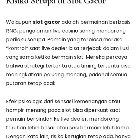
Risiko Serupa di Slot Gacor
Walaupun
slot gacor
adalah permainan berbasis
RNG, pengalaman live casino sering mendorong
perilaku serupa. Pemain yang terbiasa merasa
“kontrol” saat live dealer bisa terjebak dalam ilusi
yang sama ketika bermain slot. Mereka percaya
bahwa strategi tertentu atau timing tertentu bisa
meningkatkan peluang menang, padahal semua
putaran tetap acak.
Efek psikologis dari sensasi kemenangan atau
hampir menang pada slot bisa diperkuat saat
pemain berpindah ke live dealer, mendorong
taruhan lebih besar atau sesi bermain lebih lama.
Dengan kata lain, risiko kerugian tetap ada, hanya