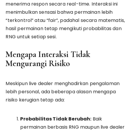
menerima respon secara real-time. Interaksi ini
menimbulkan sensasi bahwa permainan lebih
“terkontrol” atau “fair”, padahal secara matematis,
hasil permainan tetap mengikuti probabilitas dan
RNG untuk setiap sesi.
Mengapa Interaksi Tidak
Mengurangi Risiko
Meskipun live dealer menghadirkan pengalaman
lebih personal, ada beberapa alasan mengapa
risiko kerugian tetap ada:
Probabilitas Tidak Berubah:
Baik
permainan berbasis RNG maupun live dealer