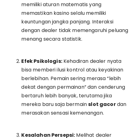
memiliki aturan matematis yang
memastikan kasino selalu memiliki
keuntungan jangka panjang. Interaksi
dengan dealer tidak memengaruhi peluang
menang secara statistik.
Efek Psikologis:
Kehadiran dealer nyata
bisa memberi ilusi kontrol atau keyakinan
berlebihan. Pemain sering merasa “lebih
dekat dengan permainan” dan cenderung
bertaruh lebih banyak, terutama jika
mereka baru saja bermain
slot gacor
dan
merasakan sensasi kemenangan.
Kesalahan Persepsi:
Melihat dealer