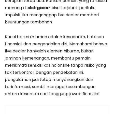
kerugian tetap ada. Bahkan pemain yang terbiasa
menang di
slot gacor
bisa terjebak perilaku
impulsif jika menganggap live dealer memberi
keuntungan tambahan.
Kunci bermain aman adalah kesadaran, batasan
finansial, dan pengendalian diri. Memahami bahwa
live dealer hanyalah elemen hiburan, bukan
jaminan kemenangan, membantu pemain
menikmati sensasi kasino online tanpa risiko yang
tak terkontrol. Dengan pendekatan ini,
pengalaman judi tetap menyenangkan dan
terinformasi, sambil menjaga keseimbangan
antara keseruan dan tanggung jawab finansial.