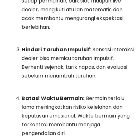
setiap permainan, baik slot maupun live
dealer, mengikuti aturan matematis dan
acak membantu mengurangi ekspektasi
berlebihan.
Hindari Taruhan Impulsif:
Sensasi interaksi
dealer bisa memicu taruhan impulsif.
Berhenti sejenak, tarik napas, dan evaluasi
sebelum menambah taruhan.
Batasi Waktu Bermain:
Bermain terlalu
lama meningkatkan risiko kelelahan dan
keputusan emosional. Waktu bermain yang
terkontrol membantu menjaga
pengendalian diri.