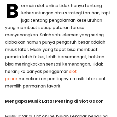
B
ermain slot online tidak hanya tentang
keberuntungan atau strategi taruhan, tapi
juga tentang pengalaman keseluruhan
yang membuat setiap putaran terasa
menyenangkan. Salah satu elemen yang sering
diabaikan namun punya pengaruh besar adalah
musik latar. Musik yang tepat bisa membuat
pemain lebih fokus, lebih bersemangat, bahkan
bisa meningkatkan sensasi kemenangan. Tidak
heran jika banyak penggemar
slot
gacor
menekankan pentingnya musik latar saat
memilih permainan favorit.
Mengapa Musik Latar Penting di Slot Gacor
Musik latar di slot online bukan sekadar pengiring