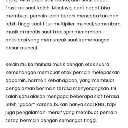
frustrasi saat kalah. Misalnya, beat cepat bisa
membuat pemain lebih berani mencoba taruhan
lebih tinggi saat fitur multiplier muncul, sementara
musik dramatis saat free spin menambah
antisipasi yang memuncak saat kemenangan
besar muncul.
Selain itu, kombinasi musik dengan efek suara
kemenangan membuat otak pemain melepaskan
dopamin, hormon kebahagiaan, yang membuat
pengalaman bermain terasa menyenangkan. Ini
salah satu alasan mengapa beberapa slot terasa
lebih “gacor” karena bukan hanya soal RNG, tapi
juga pengalaman imersif yang membuat pemain
tetap bermain dengan semangat tinggi.