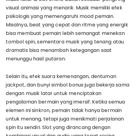
visual animasi yang menarik. Musik memiliki efek
psikologis yang memengaruhi mood pemain.
Misalnya, beat yang cepat dan ritme yang energik
bisa membuat pemain lebih semangat menekan
tombol spin, sementara musik yang tenang atau
dramatis bisa menambah ketegangan saat
menunggu hasil putaran.
Selain itu, efek suara kemenangan, dentuman
jackpot, dan bunyi simbol bonus juga bekerja sama
dengan musik latar untuk menciptakan
pengalaman bermain yang imersif. Ketika semua
elemen ini sinkron, pemain tidak hanya bermain
untuk menang, tetapi juga menikmati perjalanan
spin itu sendiri. Slot yang dirancang dengan
kombinasi visual dan audio yang tepat sering