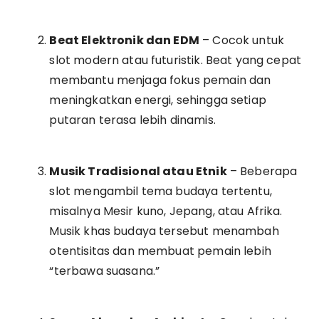
Beat Elektronik dan EDM
– Cocok untuk
slot modern atau futuristik. Beat yang cepat
membantu menjaga fokus pemain dan
meningkatkan energi, sehingga setiap
putaran terasa lebih dinamis.
Musik Tradisional atau Etnik
– Beberapa
slot mengambil tema budaya tertentu,
misalnya Mesir kuno, Jepang, atau Afrika.
Musik khas budaya tersebut menambah
otentisitas dan membuat pemain lebih
“terbawa suasana.”