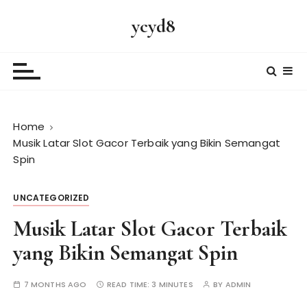
S
ycyd8
k
i
p
t
o
c
Home
o
Musik Latar Slot Gacor Terbaik yang Bikin Semangat
n
Spin
t
e
n
UNCATEGORIZED
t
Musik Latar Slot Gacor Terbaik
yang Bikin Semangat Spin
7 MONTHS AGO
READ TIME:
3 MINUTES
BY
ADMIN