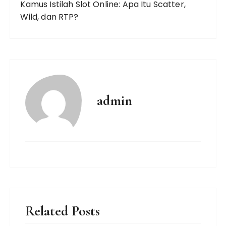
Kamus Istilah Slot Online: Apa Itu Scatter,
Wild, dan RTP?
admin
Related Posts