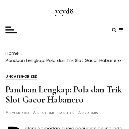
S
ycyd8
k
i
p
t
o
c
Home
o
Panduan Lengkap: Pola dan Trik Slot Gacor Habanero
n
t
e
UNCATEGORIZED
n
Panduan Lengkap: Pola dan Trik
t
Slot Gacor Habanero
1 YEAR AGO
READ TIME:
3 MINUTES
BY
ADMIN
alam gemerlap dunia perjudian online, ada