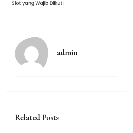
Slot yang Wajib Diikuti
admin
Related Posts