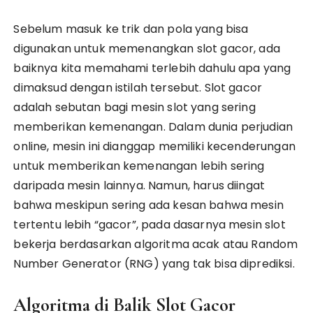
Sebelum masuk ke trik dan pola yang bisa
digunakan untuk memenangkan slot gacor, ada
baiknya kita memahami terlebih dahulu apa yang
dimaksud dengan istilah tersebut. Slot gacor
adalah sebutan bagi mesin slot yang sering
memberikan kemenangan. Dalam dunia perjudian
online, mesin ini dianggap memiliki kecenderungan
untuk memberikan kemenangan lebih sering
daripada mesin lainnya. Namun, harus diingat
bahwa meskipun sering ada kesan bahwa mesin
tertentu lebih “gacor”, pada dasarnya mesin slot
bekerja berdasarkan algoritma acak atau Random
Number Generator (RNG) yang tak bisa diprediksi.
Algoritma di Balik Slot Gacor