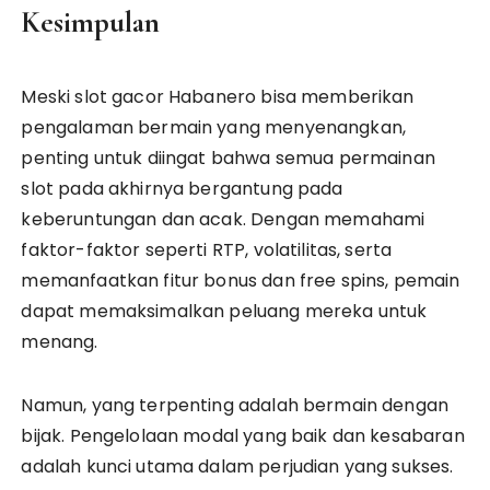
Kesimpulan
Meski slot gacor Habanero bisa memberikan
pengalaman bermain yang menyenangkan,
penting untuk diingat bahwa semua permainan
slot pada akhirnya bergantung pada
keberuntungan dan acak. Dengan memahami
faktor-faktor seperti RTP, volatilitas, serta
memanfaatkan fitur bonus dan free spins, pemain
dapat memaksimalkan peluang mereka untuk
menang.
Namun, yang terpenting adalah bermain dengan
bijak. Pengelolaan modal yang baik dan kesabaran
adalah kunci utama dalam perjudian yang sukses.