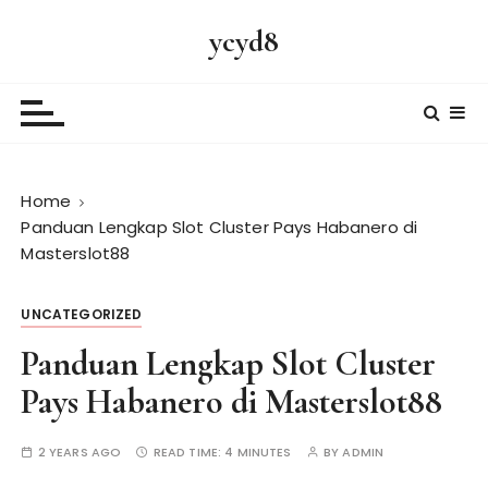
S
ycyd8
k
i
p
t
o
c
Home
o
Panduan Lengkap Slot Cluster Pays Habanero di
n
Masterslot88
t
e
n
UNCATEGORIZED
t
Panduan Lengkap Slot Cluster
Pays Habanero di Masterslot88
2 YEARS AGO
READ TIME:
4 MINUTES
BY
ADMIN