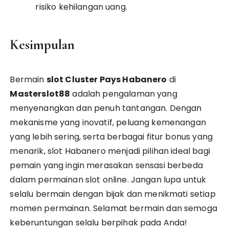
risiko kehilangan uang.
Kesimpulan
Bermain
slot Cluster Pays Habanero
di
Masterslot88
adalah pengalaman yang
menyenangkan dan penuh tantangan. Dengan
mekanisme yang inovatif, peluang kemenangan
yang lebih sering, serta berbagai fitur bonus yang
menarik, slot Habanero menjadi pilihan ideal bagi
pemain yang ingin merasakan sensasi berbeda
dalam permainan slot online. Jangan lupa untuk
selalu bermain dengan bijak dan menikmati setiap
momen permainan. Selamat bermain dan semoga
keberuntungan selalu berpihak pada Anda!