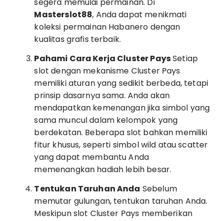
segera memulai permainan. Di
Masterslot88
, Anda dapat menikmati
koleksi permainan Habanero dengan
kualitas grafis terbaik.
Pahami Cara Kerja Cluster Pays
Setiap
slot dengan mekanisme Cluster Pays
memiliki aturan yang sedikit berbeda, tetapi
prinsip dasarnya sama. Anda akan
mendapatkan kemenangan jika simbol yang
sama muncul dalam kelompok yang
berdekatan. Beberapa slot bahkan memiliki
fitur khusus, seperti simbol wild atau scatter
yang dapat membantu Anda
memenangkan hadiah lebih besar.
Tentukan Taruhan Anda
Sebelum
memutar gulungan, tentukan taruhan Anda.
Meskipun slot Cluster Pays memberikan