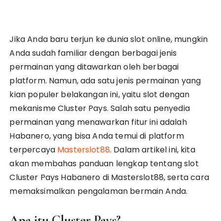
Jika Anda baru terjun ke dunia slot online, mungkin
Anda sudah familiar dengan berbagai jenis
permainan yang ditawarkan oleh berbagai
platform. Namun, ada satu jenis permainan yang
kian populer belakangan ini, yaitu slot dengan
mekanisme Cluster Pays. Salah satu penyedia
permainan yang menawarkan fitur ini adalah
Habanero, yang bisa Anda temui di platform
terpercaya
Masterslot88
. Dalam artikel ini, kita
akan membahas panduan lengkap tentang slot
Cluster Pays Habanero di Masterslot88, serta cara
memaksimalkan pengalaman bermain Anda.
Apa itu Cluster Pays?