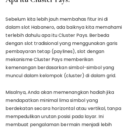
Sebelum kita lebih jauh membahas fitur ini di
dalam slot Habanero, ada baiknya kita memahami
terlebih dahulu apa itu Cluster Pays. Berbeda
dengan slot tradisional yang menggunakan garis
pembayaran tetap (paylines), slot dengan
mekanisme Cluster Pays memberikan
kemenangan berdasarkan simbol-simbol yang
muncul dalam kelompok (cluster) di dalam grid.
Misalnya, Anda akan memenangkan hadiah jika
mendapatkan minimal lima simbol yang
berdekatan secara horizontal atau vertikal, tanpa
mempedulikan urutan posisi pada layar. Ini
membuat pengalaman bermain menjadi lebih