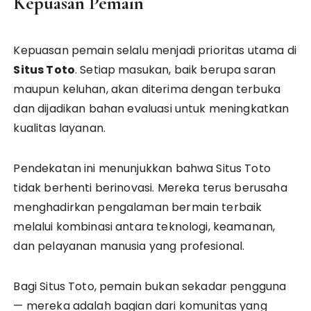
Kepuasan Pemain
Kepuasan pemain selalu menjadi prioritas utama di
Situs Toto
. Setiap masukan, baik berupa saran
maupun keluhan, akan diterima dengan terbuka
dan dijadikan bahan evaluasi untuk meningkatkan
kualitas layanan.
Pendekatan ini menunjukkan bahwa Situs Toto
tidak berhenti berinovasi. Mereka terus berusaha
menghadirkan pengalaman bermain terbaik
melalui kombinasi antara teknologi, keamanan,
dan pelayanan manusia yang profesional.
Bagi Situs Toto, pemain bukan sekadar pengguna
— mereka adalah bagian dari komunitas yang