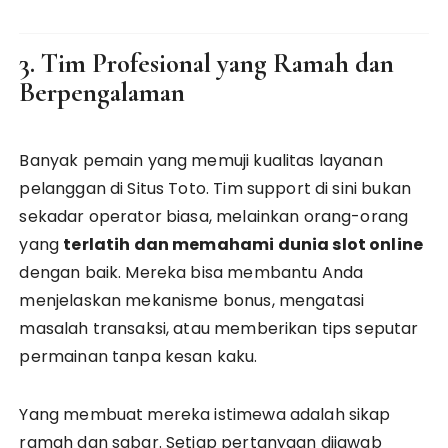
3. Tim Profesional yang Ramah dan
Berpengalaman
Banyak pemain yang memuji kualitas layanan
pelanggan di Situs Toto. Tim support di sini bukan
sekadar operator biasa, melainkan orang-orang
yang
terlatih dan memahami dunia slot online
dengan baik. Mereka bisa membantu Anda
menjelaskan mekanisme bonus, mengatasi
masalah transaksi, atau memberikan tips seputar
permainan tanpa kesan kaku.
Yang membuat mereka istimewa adalah sikap
ramah dan sabar. Setiap pertanyaan dijawab