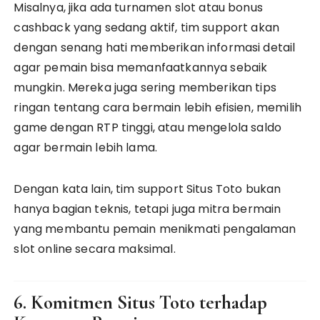
Misalnya, jika ada turnamen slot atau bonus
cashback yang sedang aktif, tim support akan
dengan senang hati memberikan informasi detail
agar pemain bisa memanfaatkannya sebaik
mungkin. Mereka juga sering memberikan tips
ringan tentang cara bermain lebih efisien, memilih
game dengan RTP tinggi, atau mengelola saldo
agar bermain lebih lama.
Dengan kata lain, tim support Situs Toto bukan
hanya bagian teknis, tetapi juga mitra bermain
yang membantu pemain menikmati pengalaman
slot online secara maksimal.
6. Komitmen Situs Toto terhadap