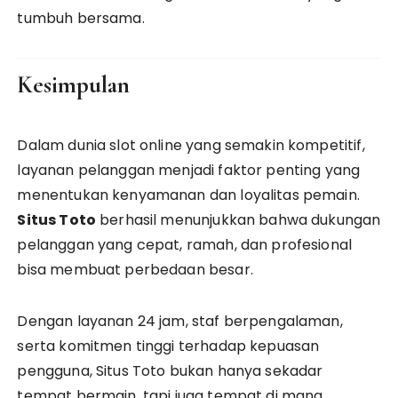
tumbuh bersama.
Kesimpulan
Dalam dunia slot online yang semakin kompetitif,
layanan pelanggan menjadi faktor penting yang
menentukan kenyamanan dan loyalitas pemain.
Situs Toto
berhasil menunjukkan bahwa dukungan
pelanggan yang cepat, ramah, dan profesional
bisa membuat perbedaan besar.
Dengan layanan 24 jam, staf berpengalaman,
serta komitmen tinggi terhadap kepuasan
pengguna, Situs Toto bukan hanya sekadar
tempat bermain, tapi juga tempat di mana