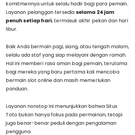
komitmennya untuk selalu hadir bagi para pemain.
Layanan pelanggan tersedia
selama 24 jam
penuh setiap hari
, termasuk akhir pekan dan hari
libur.
Baik Anda bermain pagi, siang, atau tengah malam,
selalu ada staf yang siap melayani dengan ramah.
Hal ini memberi rasa aman bagi pemain, terutama
bagi mereka yang baru pertama kali mencoba
bermain slot online dan masih memerlukan
panduan.
Layanan nonstop ini menunjukkan bahwa Situs
Toto bukan hanya fokus pada permainan, tetapi
juga benar-benar peduli dengan pengalaman
pengguna.