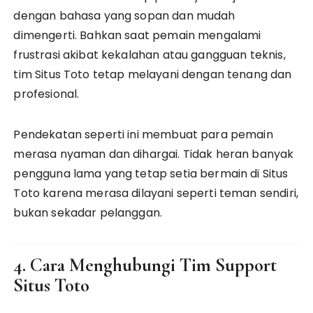
dengan bahasa yang sopan dan mudah
dimengerti. Bahkan saat pemain mengalami
frustrasi akibat kekalahan atau gangguan teknis,
tim Situs Toto tetap melayani dengan tenang dan
profesional.
Pendekatan seperti ini membuat para pemain
merasa nyaman dan dihargai. Tidak heran banyak
pengguna lama yang tetap setia bermain di Situs
Toto karena merasa dilayani seperti teman sendiri,
bukan sekadar pelanggan.
4. Cara Menghubungi Tim Support
Situs Toto