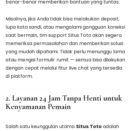
benar-benar memberikan bantuan yang tuntas.
Misalnya, jika Anda tidak bisa melakukan deposit,
lupa kata sandi, atau mengalami gangguan koneksi
saat bermain, tim support Situs Toto akan segera
memeriksa permasalahan dan memberikan solusi
yang mudah dipahami. Tidak perlu menunggu lama
atau mengisi formulir rumit — semua bisa dilakukan
dengan cepat melalui fitur live chat yang tersedia
di platform.
2. Layanan 24 Jam Tanpa Henti untuk
Kenyamanan Pemain
Salah satu keunggulan utama
Situs Toto
adalah