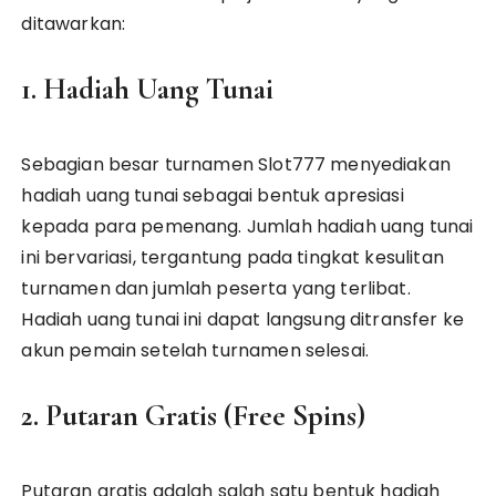
ditawarkan:
1. Hadiah Uang Tunai
Sebagian besar turnamen Slot777 menyediakan
hadiah uang tunai sebagai bentuk apresiasi
kepada para pemenang. Jumlah hadiah uang tunai
ini bervariasi, tergantung pada tingkat kesulitan
turnamen dan jumlah peserta yang terlibat.
Hadiah uang tunai ini dapat langsung ditransfer ke
akun pemain setelah turnamen selesai.
2. Putaran Gratis (Free Spins)
Putaran gratis adalah salah satu bentuk hadiah