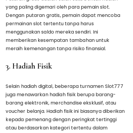
yang paling digemari oleh para pemain slot.
Dengan putaran gratis, pemain dapat mencoba
permainan slot tertentu tanpa harus
menggunakan saldo mereka sendiri. Ini
memberikan kesempatan tambahan untuk
meraih kemenangan tanpa risiko finansial.
3. Hadiah Fisik
Selain hadiah digital, beberapa turnamen Slot777
juga menawarkan hadiah fisik berupa barang-
barang elektronik, merchandise eksklusif, atau
voucher belanja. Hadiah fisik ini biasanya diberikan
kepada pemenang dengan peringkat tertinggi
atau berdasarkan kategori tertentu dalam