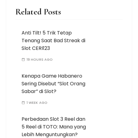
Related Posts
Anti Tilt! 5 Trik Tetap
Tenang Saat Bad Streak di
Slot CERI123
19 HOURS AGO
Kenapa Game Habanero
Sering Disebut “Slot Orang
Sabar” di Slot?
1 WEEK AGO
Perbedaan Slot 3 Reel dan
5 Reel di TOTO: Mana yang
Lebih Menguntungkan?