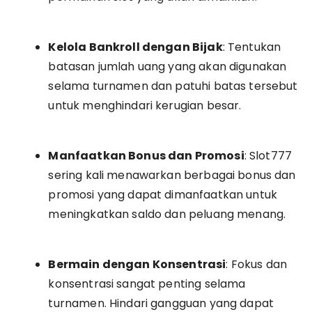
Kelola Bankroll dengan Bijak
: Tentukan
batasan jumlah uang yang akan digunakan
selama turnamen dan patuhi batas tersebut
untuk menghindari kerugian besar.
Manfaatkan Bonus dan Promosi
: Slot777
sering kali menawarkan berbagai bonus dan
promosi yang dapat dimanfaatkan untuk
meningkatkan saldo dan peluang menang.
Bermain dengan Konsentrasi
: Fokus dan
konsentrasi sangat penting selama
turnamen. Hindari gangguan yang dapat