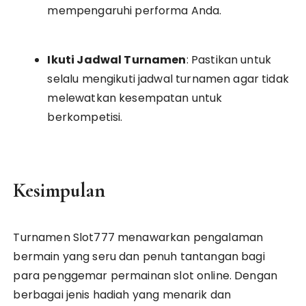
mempengaruhi performa Anda.
Ikuti Jadwal Turnamen
: Pastikan untuk
selalu mengikuti jadwal turnamen agar tidak
melewatkan kesempatan untuk
berkompetisi.
Kesimpulan
Turnamen Slot777 menawarkan pengalaman
bermain yang seru dan penuh tantangan bagi
para penggemar permainan slot online. Dengan
berbagai jenis hadiah yang menarik dan