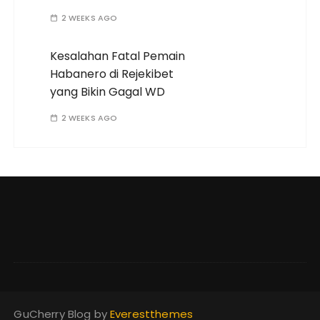
2 WEEKS AGO
Kesalahan Fatal Pemain
Habanero di Rejekibet
yang Bikin Gagal WD
2 WEEKS AGO
GuCherry Blog by
Everestthemes