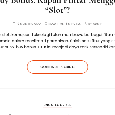
“Slot”?
10 MONTHS AGO
READ TIME:
3 MINUTES
BY
ADMIN
 slot, kemajuan teknologi telah membawa berbagai fitur 
ain dalam menikmati permainan. Salah satu fitur yang s
ur auto-buy bonus. Fitur ini menjadi daya tarik tersendiri k
CONTINUE READING
UNCATEGORIZED