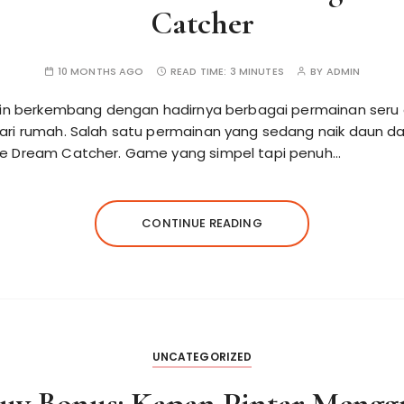
Catcher
10 MONTHS AGO
READ TIME:
3 MINUTES
BY
ADMIN
akin berkembang dengan hadirnya berbagai permainan seru d
ari rumah. Salah satu permainan yang sedang naik daun da
ve Dream Catcher. Game yang simpel tapi penuh…
CONTINUE READING
UNCATEGORIZED
Buy Bonus: Kapan Pintar Mengg