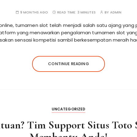
9 MONTHS AGO
READ TIME:
3 MINUTES
BY
ADMIN
online, turnamen slot telah menjadi salah satu ajang yang 
latform yang menawarkan pengalaman turnamen slot yang 
sakan sensasi kompetisi sambil berkesempatan meraih ha
CONTINUE READING
UNCATEGORIZED
tuan? Tim Support Situs Toto S
Membantu Anda!