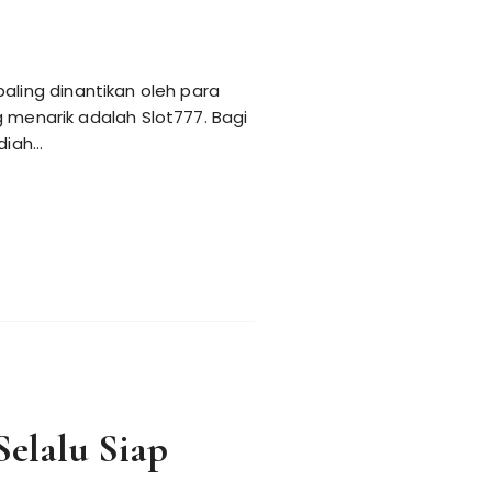
paling dinantikan oleh para
menarik adalah Slot777. Bagi
diah…
elalu Siap