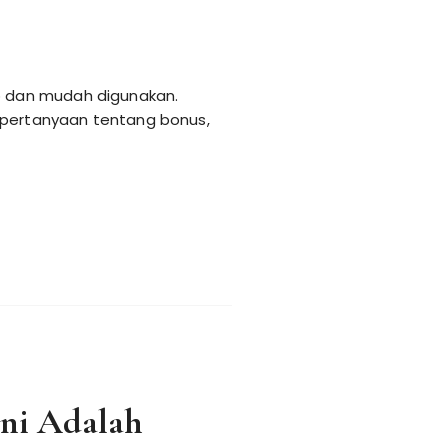
ap dan mudah digunakan.
, pertanyaan tentang bonus,
Ini Adalah