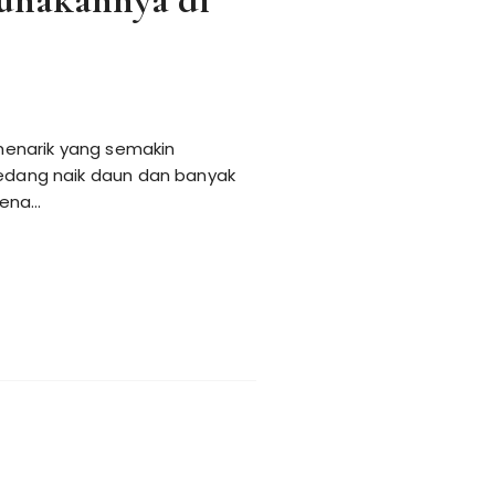
menarik yang semakin
edang naik daun dan banyak
arena…