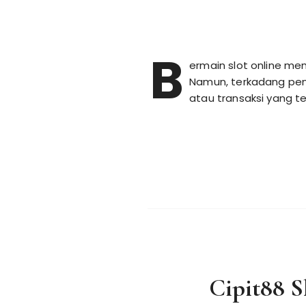
B
ermain slot online me
Namun, terkadang pema
atau transaksi yang te
Cipit88 S