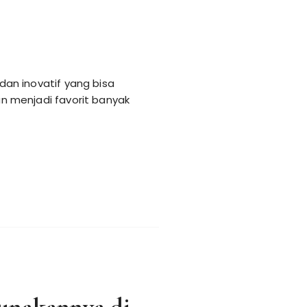
an inovatif yang bisa
n menjadi favorit banyak
unakannya di